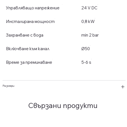
Управляващо напрежение
24 V DC
Инсталирана мощност
0,8 kW
Захранване с вода
min 2 bar
Включване към канал
Ø50
Време за преминаване
5-6 s
Размери
Свързани продукти