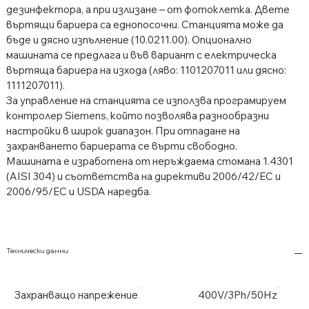
дезинфектора, а при излизане – от фотоклетка. Двете
въртящи бариера са еднопосочни. Станцията може да
бъде и дясно изпълнение (10.0211.00). Опционално
машината се предлага и във вариант с електрическа
въртяща бариера на изхода (ляво: 1101207011 или дясно:
1111207011).
За управление на станцията се използва програмируем
контролер Siemens, който позволява разнообразни
настройки в широк диапазон. При отпадане на
захранването бариерата се върти свободно.
Машината е изработена от неръждаема стомана 1.4301
(AISI 304) и съответства на директиви 2006/42/ЕС и
2006/95/EC и USDA наредба.
Технически данни
Захранващо напрежение
400V/3Ph/50Hz