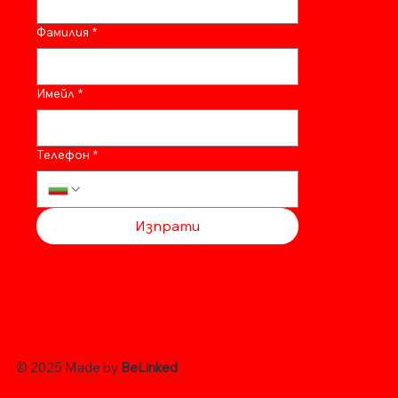
Фамилия
*
Имейл
*
Телефон
*
Изпрати
© 2025 Made by
BeLinked